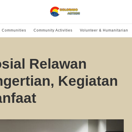
l Communities
Community Activities
Volunteer & Humanitarian
osial Relawan
gertian, Kegiatan
anfaat