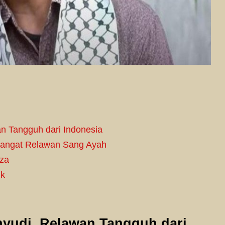
an Tangguh dari Indonesia
Semangat Relawan Sang Ayah
aza
ik
yudi, Relawan Tangguh dari