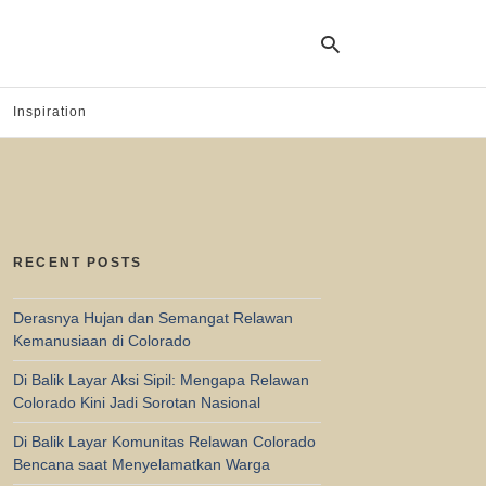
Inspiration
Ty
yo
se
qu
an
hit
RECENT POSTS
ent
Derasnya Hujan dan Semangat Relawan
Kemanusiaan di Colorado
Di Balik Layar Aksi Sipil: Mengapa Relawan
Colorado Kini Jadi Sorotan Nasional
Di Balik Layar Komunitas Relawan Colorado
Bencana saat Menyelamatkan Warga