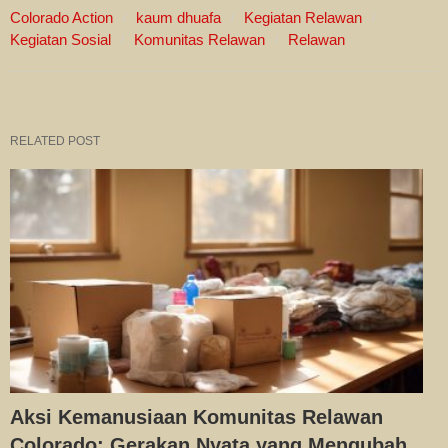
Colorado Action
kaum dhuafa
Kegiatan Relawan
Kegiatan Sosial
Komunitas Relawan
Relawan
RELATED POST
Aksi Kemanusiaan Komunitas Relawan
Colorado: Gerakan Nyata yang Mengubah