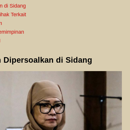
n di Sidang
hak Terkait
m
pemimpinan
N
 Dipersoalkan di Sidang