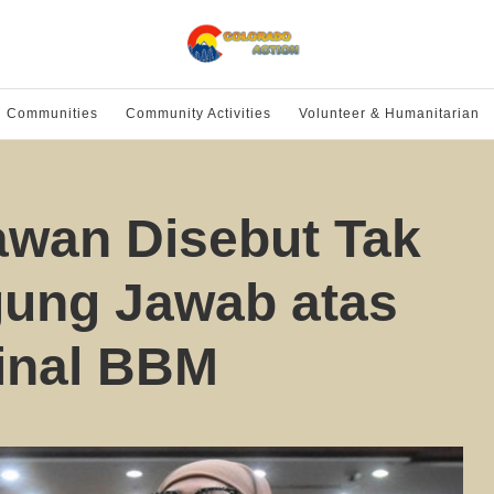
l Communities
Community Activities
Volunteer & Humanitarian
awan Disebut Tak
ung Jawab atas
inal BBM