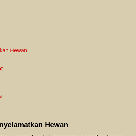
tkan Hewan
at
s
enyelamatkan Hewan